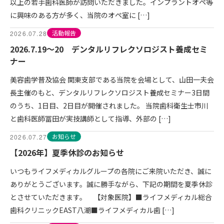
以上の若手歯科医師が訪問いただきました。インプラントオペ等
に興味のある方が多く、当院のオペ室に […]
活動報告
2026.07.28
2026.7.19～20 デンタルリフレクソロジスト養成セミ
ナー
美容歯学普及協会 関東支部である当院を会場として、山田一夫会
長主催のもと、デンタルリフレクソロジスト養成セミナー3日間
のうち、1日目、2日目が開催されました。 当院歯科衛生士市川
と歯科医師冨田が実技講師として指導、外部の […]
お知らせ
2026.07.27
【2026年】夏季休診のお知らせ
いつもライフメディカルグループの各院にご来院いただき、誠に
ありがとうございます。誠に勝手ながら、下記の期間を夏季休診
とさせていただきます。 【対象医院】■ライフメディカル総合
歯科クリニックEAST八潮■ライフメディカル歯 […]