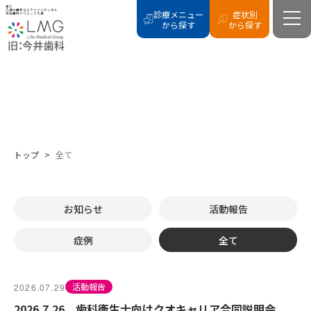
全て
八潮の歯科ならライフメディカル
診療メニュー
症状別
総合歯科クリニック八潮
から探す
から探す
ALL POSTS
全て
トップ
>
全て
お知らせ
活動報告
症例
全て
活動報告
2026.07.29
2026.7.26 歯科衛生士向けクオキャリア合同説明会