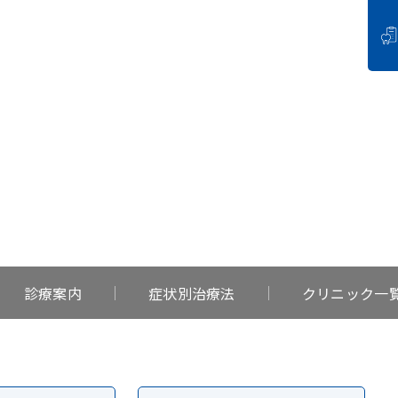
ESTHE
審美歯科
診療案内
症状別治療法
クリニック一