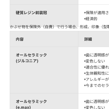
硬質レジン前装冠
保険が適用さ
経済的
かぶせ物を保険外（自費）で行う場合、形成、印象（型取り
奥歯
内容
詳細
オールセラミック
歯に透明感が
(ジルコニア)
変色しない
適合性に優れ
生体親和性に
アレルギーが
今までのセラ
オールセラミック
歯に透明感が
(e.max)
変色しない