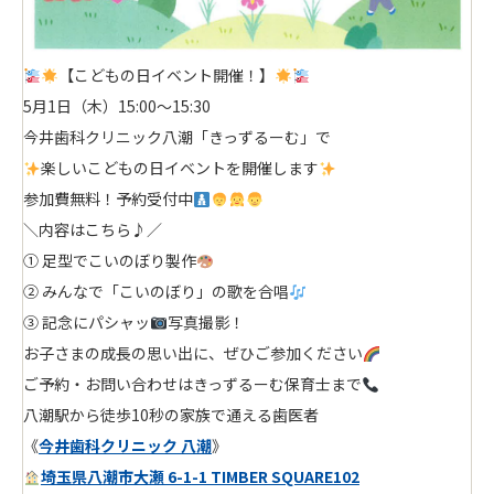
【こどもの日イベント開催！】
5月1日（木）15:00〜15:30
今井歯科クリニック八潮「きっずるーむ」で
楽しいこどもの日イベントを開催します
参加費無料！予約受付中
＼内容はこちら♪／
① 足型でこいのぼり製作
② みんなで「こいのぼり」の歌を合唱
③ 記念にパシャッ
写真撮影！
お子さまの成長の思い出に、ぜひご参加ください
ご予約・お問い合わせはきっずるーむ保育士まで
八潮駅から徒歩10秒の家族で通える歯医者
《
今井歯科クリニック 八潮
》
埼玉県八潮市大瀬 6-1-1 TIMBER SQUARE102