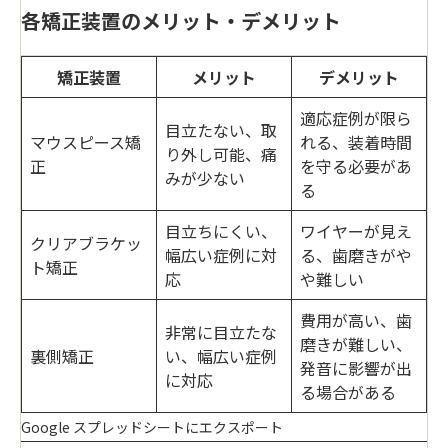
各矯正装置のメリット・デメリット
矯正装置
メリット
デメリット
適応症例が限ら
目立たない、取
マウスピース矯
れる、装着時間
り外し可能、痛
正
を守る必要があ
みが少ない
る
目立ちにくい、
ワイヤーが見え
クリアブラケッ
幅広い症例に対
る、歯磨きがや
ト矯正
応
や難しい
費用が高い、歯
非常に目立たな
磨きが難しい、
裏側矯正
い、幅広い症例
発音に影響が出
に対応
る場合がある
Google スプレッドシートにエクスポート