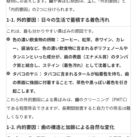
疑問にお答えします。
歯
が黄ばむ原因は、主に「外的要因」と
「内的要因」の2つに分けられます。
1-1. 外的要因：日々の生活で蓄積する着色汚れ
これは、最も分かりやすい黄ばみの原因です。
色の濃い飲食物の摂取：
コーヒー、紅茶、赤ワイン、カレ
ー、醤油など、色の濃い飲食物に含まれるポリフェノールや
タンニンといった成分が、
歯
の表面（エナメル質）のタンパ
ク質と結合し、ステイン（着色汚れ）として沈着します。
タバコのヤニ：
タバコに含まれるタールが粘着性を持ち、
歯
の表面に強固に付着することで、茶色や黒っぽい着色を引き
起こします。
これらの外的要因による黄ばみは、
歯
のクリーニング（PMTC）
である程度除去できますが、長期間放置すると自力での除去は難
しくなります。
1-2. 内的要因：歯の構造と加齢による自然な変化