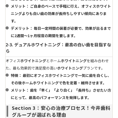
メリット：
ご自身のペースで手軽に行え、オフィス
ホワイト
ニング
よりも
白い歯
の効果が長持ちしやすい傾向にありま
す。
デメリット：
毎日一定時間の装着が必要で、効果が出るまで
に2週間〜1ヶ月程度の期間を要します。
2-3. デュアルホワイトニング：最高の白い歯を目指すな
ら
オフィス
ホワイトニング
とホーム
ホワイトニング
を組み合わせ
た、最も効果的で満足度の高い
ホワイトニング
プランです。
特徴：
最初にオフィス
ホワイトニング
で一気に
歯
を白くし、
その後ホーム
ホワイトニング
で色を定着・維持させます。
メリット：
歯
を「早く」「より白く」「長持ち」させたい方
にとって、最高のパフォーマンスを発揮します。
Section 3：安心の治療プロセス！今井歯科
グループが選ばれる理由