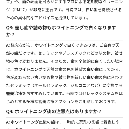
プ」や、
歯
の表面を滑らかにするプロによる定期的なクリーニン
グ（PMTC）が非常に重要です。当院では、
白い歯
を持続させる
ための具体的なアドバイスを提供しています。
Q3: 差し歯や詰め物もホワイトニングで白くなります
か？
A:
残念ながら、
ホワイトニング
で白くできるのは、ご自身の天
然の
歯
だけです。セラミックやプラスチックなどの詰め物、被せ
物の色は変わりません。そのため、
歯
を全体的に白くしたい場合
は、
ホワイトニング
で天然の
歯
の色を希望の
白い歯
にしてから、
色が変わらない古い詰め物や被せ物を新しい
白い歯
の色に合わせ
たセラミック（オールセラミック、ジルコニアなど）に交換する
審美治療
をおすすめしています。当院ではセレックシステムをは
じめとする多様な審美治療オプションをご用意しております。
Q4: ホワイトニング後の注意点はありますか？
A:
ホワイトニング
直後の
歯
は、一時的に薬剤の影響で着色しや