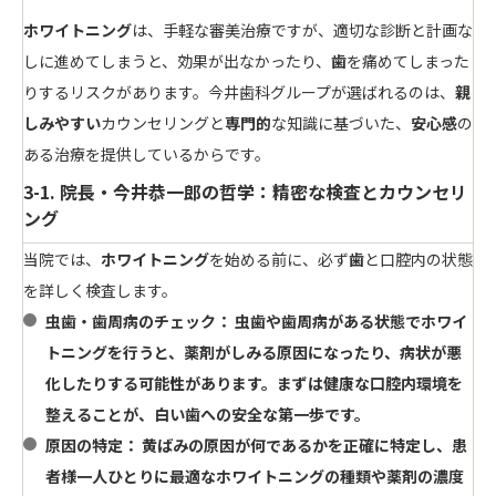
ホワイトニング
は、手軽な審美治療ですが、適切な診断と計画な
しに進めてしまうと、効果が出なかったり、
歯
を痛めてしまった
りするリスクがあります。今井歯科グループが選ばれるのは、
親
しみやすい
カウンセリングと
専門的
な知識に基づいた、
安心感
の
ある治療を提供しているからです。
3-1. 院長・今井恭一郎の哲学：精密な検査とカウンセリ
ング
当院では、
ホワイトニング
を始める前に、必ず
歯
と口腔内の状態
を詳しく検査します。
虫歯・歯周病のチェック：
虫歯や
歯
周病がある状態で
ホワイ
トニング
を行うと、薬剤がしみる原因になったり、病状が悪
化したりする可能性があります。まずは健康な口腔内環境を
整えることが、
白い歯
への安全な第一歩です。
原因の特定：
黄ばみの原因が何であるかを正確に特定し、患
者様一人ひとりに最適な
ホワイトニング
の種類や薬剤の濃度