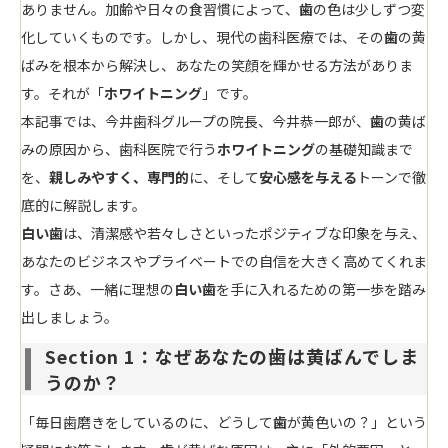
ありません。加齢や日々の食習慣によって、
歯
の色は少しずつ変
化していくものです。しかし、現代の歯科医療では、その
歯
の黄
ばみを根本から解決し、あなたの笑顔を輝かせる方法がありま
す。それが「
ホワイトニング
」です。
本記事では、今井歯科グループの院長、今井恭一郎が、
歯
の黄ば
みの原因から、歯科医院で行う
ホワイトニング
の基礎知識まで
を、
親しみやすく、専門的
に、そして
安心感を与える
トーンで徹
底的に解説します。
白い歯
は、清潔感や若々しさといったポジティブな印象を与え、
あなたのビジネスやプライベートでの自信を大きく高めてくれま
す。さあ、一緒に理想の
白い歯
を手に入れるための第一歩を踏み
出しましょう。
Section 1：なぜあなたの歯は黄ばんでしま
うのか？
「毎日歯磨きをしているのに、どうして
歯
が黄色いの？」という