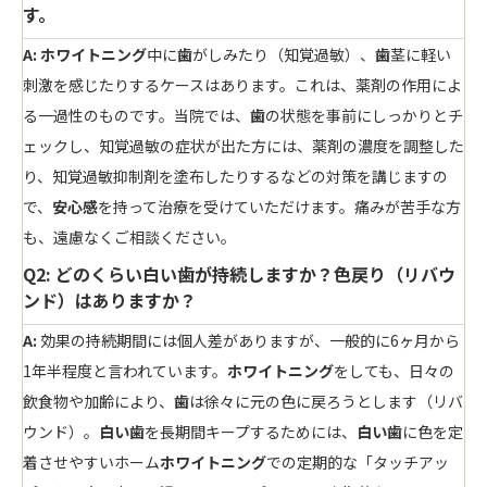
す。
A:
ホワイトニング
中に
歯
がしみたり（知覚過敏）、
歯
茎に軽い
刺激を感じたりするケースはあります。これは、薬剤の作用によ
る一過性のものです。当院では、
歯
の状態を事前にしっかりとチ
ェックし、知覚過敏の症状が出た方には、薬剤の濃度を調整した
り、知覚過敏抑制剤を塗布したりするなどの対策を講じますの
で、
安心感
を持って治療を受けていただけます。痛みが苦手な方
も、遠慮なくご相談ください。
Q2: どのくらい白い歯が持続しますか？色戻り（リバウ
ンド）はありますか？
A:
効果の持続期間には個人差がありますが、一般的に6ヶ月から
1年半程度と言われています。
ホワイトニング
をしても、日々の
飲食物や加齢により、
歯
は徐々に元の色に戻ろうとします（リバ
ウンド）。
白い歯
を長期間キープするためには、
白い歯
に色を定
着させやすいホーム
ホワイトニング
での定期的な「タッチアッ