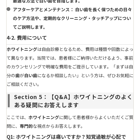
最適な方法で
白い歯
を目指します。
アフターケアとメンテナンス：
白い歯
を長く保つための日々
のケア方法や、定期的なクリーニング・タッチアップについ
てご説明します。
4-2. 費用について
ホワイトニング
は自由診療となるため、費用は種類や回数によっ
て異なります。当院では、患者様にご納得いただけるよう、事前
のカウンセリングで明確な費用をご提示しています。「まずは自
分の
歯
が
白い歯
になるか相談したい」という方は、ぜひお気軽に
ご相談ください。
Section 5：【Q&A】ホワイトニングのよく
ある疑問にお答えします
ここでは、
ホワイトニング
に関して患者様からよくいただくご質
問に、
専門的
な視点からお答えします。
Q1: ホワイトニングは痛いですか？知覚過敏が心配で