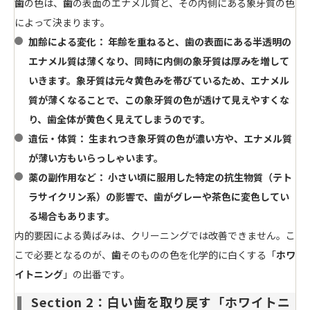
歯
の色は、
歯
の表面のエナメル質と、その内側にある象牙質の色
によって決まります。
加齢による変化：
年齢を重ねると、
歯
の表面にある半透明の
エナメル質は薄くなり、同時に内側の象牙質は厚みを増して
いきます。象牙質は元々黄色みを帯びているため、エナメル
質が薄くなることで、この象牙質の色が透けて見えやすくな
り、
歯
全体が黄色く見えてしまうのです。
遺伝・体質：
生まれつき象牙質の色が濃い方や、エナメル質
が薄い方もいらっしゃいます。
薬の副作用など：
小さい頃に服用した特定の抗生物質（テト
ラサイクリン系）の影響で、
歯
がグレーや茶色に変色してい
る場合もあります。
内的要因による黄ばみは、クリーニングでは改善できません。こ
こで必要となるのが、
歯
そのものの色を化学的に白くする「
ホワ
イトニング
」の出番です。
Section 2：白い歯を取り戻す「ホワイトニ