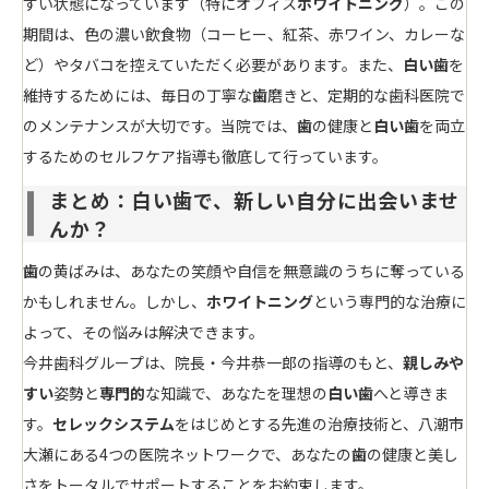
すい状態になっています（特にオフィス
ホワイトニング
）。この
期間は、色の濃い飲食物（コーヒー、紅茶、赤ワイン、カレーな
ど）やタバコを控えていただく必要があります。また、
白い歯
を
維持するためには、毎日の丁寧な
歯
磨きと、定期的な歯科医院で
のメンテナンスが大切です。当院では、
歯
の健康と
白い歯
を両立
するためのセルフケア指導も徹底して行っています。
まとめ：白い歯で、新しい自分に出会いませ
んか？
歯
の黄ばみは、あなたの笑顔や自信を無意識のうちに奪っている
かもしれません。しかし、
ホワイトニング
という専門的な治療に
よって、その悩みは解決できます。
今井歯科グループは、院長・今井恭一郎の指導のもと、
親しみや
すい
姿勢と
専門的
な知識で、あなたを理想の
白い歯
へと導きま
す。
セレックシステム
をはじめとする先進の治療技術と、八潮市
大瀬にある4つの医院ネットワークで、あなたの
歯
の健康と美し
さをトータルでサポートすることをお約束します。