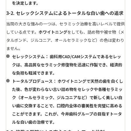
を決定します。
3-2. セレックシステムによるトータルな白い歯への追求
当院の大きな強みの一つは、セラミック治療を高いレベルで提供
している点です。
ホワイトニング
をしても、詰め物や被せ物（メ
タルボンド、ジルコニア、オールセラミックなど）の色は変わり
ません。
セレックシステム：
歯科用CAD/CAMシステムであるセレッ
クは、高品質なセラミック修復物を迅速に作製でき、経済的
な負担も軽減できます。
トータルプロデュース：
ホワイトニング
で天然の
歯
を白くし
た後、色が変わらない古い詰め物をセレックや各種セラミッ
ク（オールセラミック、ジルコニアなど）で新しく美しい
白
い歯
に交換することで、口腔内全体の審美性を完璧に高める
ことができます。これが、今井歯科グループの目指すトータ
ルな
白い歯
の治療です。