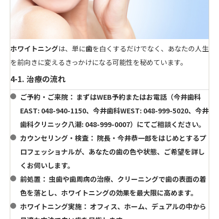
ホワイトニング
は、単に
歯
を白くするだけでなく、あなたの人生
を前向きに変えるきっかけになる可能性を秘めています。
4-1. 治療の流れ
ご予約・ご来院：
まずは
WEB予約
またはお電話（今井歯科
EAST: 048-940-1150、今井歯科WEST: 048-999-5020、今井
歯科クリニック八潮: 048-999-0007）にてご相談ください。
カウンセリング・検査：
院長・今井恭一郎をはじめとするプ
ロフェッショナルが、あなたの
歯
の色や状態、ご希望を詳し
くお伺いします。
前処置：
虫歯や
歯
周病の治療、クリーニングで
歯
の表面の着
色を落とし、
ホワイトニング
の効果を最大限に高めます。
ホワイトニング実施：
オフィス、ホーム、デュアルの中から