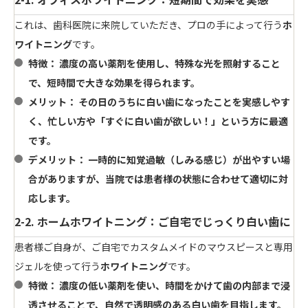
これは、歯科医院に来院していただき、プロの手によって行う
ホ
ワイトニング
です。
特徴：
濃度の高い薬剤を使用し、特殊な光を照射すること
で、短時間で大きな効果を得られます。
メリット：
その日のうちに
白い歯
になったことを実感しやす
く、忙しい方や「すぐに
白い歯
が欲しい！」という方に最適
です。
デメリット：
一時的に知覚過敏（しみる感じ）が出やすい場
合がありますが、当院では患者様の状態に合わせて適切に対
応します。
2-2. ホームホワイトニング：ご自宅でじっくり白い歯に
患者様ご自身が、ご自宅でカスタムメイドのマウスピースと専用
ジェルを使って行う
ホワイトニング
です。
特徴：
濃度の低い薬剤を使い、時間をかけて
歯
の内部まで浸
透させることで、自然で透明感のある
白い歯
を目指します。