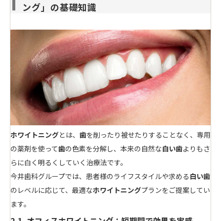
ング」の基礎知識
ホワイトニング
とは、
歯
を削ったり被せたりすることなく、専用
の薬剤を使って
歯
の色素を分解し、本来の自然な
白い歯
よりもさ
らに白く明るくしていく治療法です。
今井歯科グループでは、患者様のライフスタイルや求める
白い歯
のレベルに応じて、最適な
ホワイトニング
プランをご提案してい
ます。
2-1. オフィスホワイトニング：短期間で効果を実感