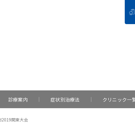
BLOG
活動報告
診療案内
症状別治療法
クリニック一
ard2019関東大会