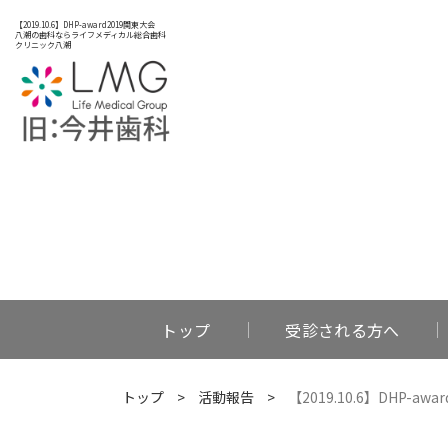
【2019.10.6】DHP-award2019関東大会
八潮の歯科ならライフメディカル総合歯科
クリニック八潮
トップ
受診される方へ
トップ
>
活動報告
>
【2019.10.6】DHP-aw