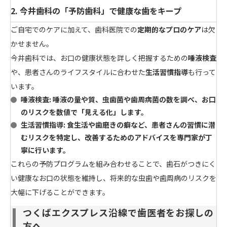
2. 今井歯科の「予防歯科」で健康な歯をキープ
ご自宅でのケアに加えて、歯科医院での
定期的なプロのケア
は欠
かせません。
今井歯科では、お口の健康状態を詳しく把握するための
唾液検査
や、患者さんのライフスタイルに合わせた
生活習慣指導
も行って
います。
唾液検査
:
唾液の量や質、虫歯菌や歯周病菌の数を調べ、お口
のリスクを数値で「見える化」します。
生活習慣指導
: 食生活や歯磨きの癖など、患者さんの習慣に潜
むリスクを特定し、改善するためのアドバイスを専門家が丁
寧に行います。
これらの予防プログラムを組み合わせることで、歯石がつきにく
い健康なお口の状態を維持し、将来的な虫歯や歯周病のリスクを
大幅に下げることができます。
つくばエクスプレス沿線で歯医者をお探しの
方へ