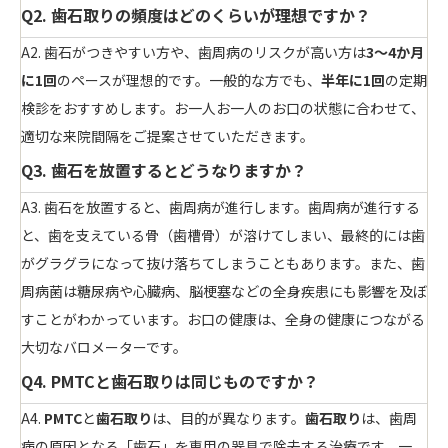
Q2. 歯石取りの頻度はどのくらいが理想ですか？
A2. 歯石がつきやすい方や、歯周病のリスクが高い方は
3〜4か月
に1回
のペースが理想的です。一般的な方でも、
半年に1回
の定期
検診をおすすめします。お一人お一人のお口の状態に合わせて、
適切な来院間隔をご提案させていただきます。
Q3. 歯石を放置するとどうなりますか？
A3. 歯石を放置すると、歯周病が進行します。歯周病が進行する
と、歯を支えている骨（歯槽骨）が溶けてしまい、最終的には歯
がグラグラになって抜け落ちてしまうこともあります。また、歯
周病菌は糖尿病や心臓病、脳梗塞などの全身疾患にも影響を及ぼ
すことがわかっています。お口の健康は、全身の健康につながる
大切なバロメーターです。
Q4. PMTCと歯石取りは同じものですか？
A4.
PMTC
と
歯石取り
は、目的が異なります。
歯石取り
は、歯周
病の原因となる「歯石」を専用の器具で除去する治療です。一