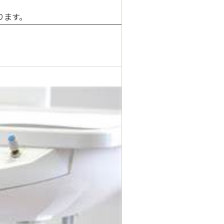
ります
。