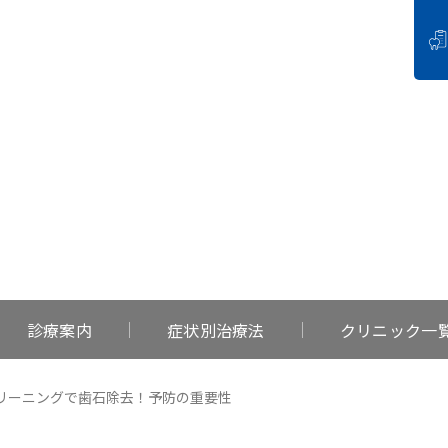
BLOG
活動報告
診療案内
症状別治療法
クリニック一
リーニングで歯石除去！予防の重要性