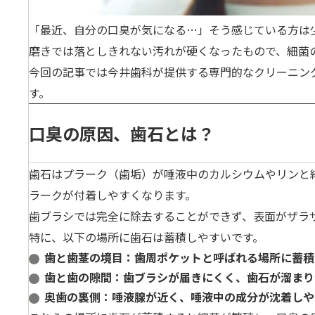
「最近、自分の口臭が気になる…」そう感じている方は
磨きでは落としきれない汚れが硬くなったもの
で、細菌
今回の記事では今井歯科が提供する専門的なクリーニン
す。
口臭の原因、歯石とは？
歯石は
プラーク（歯垢）が唾液中のカルシウムやリンと
ラークが付着しやすくなります。
歯ブラシでは完全に除去することができず、表面がザラ
特に、以下の場所に歯石は蓄積しやすいです。
歯と歯茎の境目
：歯周ポケットと呼ばれる場所に蓄積
歯と歯の隙間
：歯ブラシが届きにくく、歯石が溜まり
奥歯の裏側
：唾液腺が近く、唾液中の成分が沈着しや