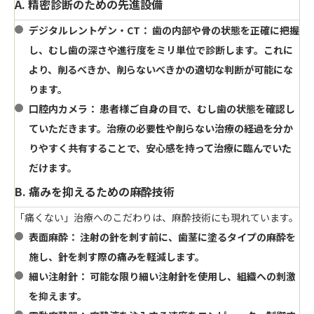
A. 精密診断のための先進設備
デジタルレントゲン・CT：
歯の内部や骨の状態を正確に把握
し、むし歯の深さや進行度をミリ単位で診断します。これに
より、
削るべきか、削らないべきか
の適切な判断が可能にな
ります。
口腔内カメラ：
患者様ご自身の目で、むし歯の状態を確認し
ていただきます。治療の必要性や削らない治療の経過を
分か
りやすく共有
することで、安心感を持って治療に臨んでいた
だけます。
B. 痛みを抑えるための麻酔技術
「痛くない」治療へのこだわりは、麻酔技術にも現れています。
表面麻酔：
注射の針を刺す前に、歯茎に塗るタイプの麻酔を
施し、針を刺す際の痛みを軽減します。
細い注射針：
可能な限り細い注射針を使用し、組織への刺激
を抑えます。