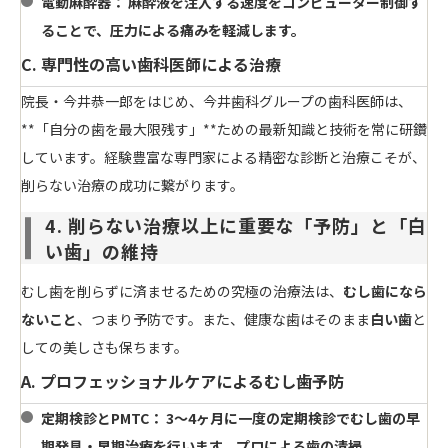
電動麻酔器：
麻酔液を注入する速度をコンピューター制御す
ることで、圧力による痛みを軽減します。
C. 専門性の高い歯科医師による治療
院長・今井恭一郎をはじめ、今井歯科グループの歯科医師は、
**「自分の歯を最大限残す」**ための最新知識と技術を常に研鑽
しています。経験豊富な専門家による精密な診断と治療こそが、
削らない治療の成功に繋がります。
4. 削らない治療以上に重要な「予防」と「白
い歯」の維持
むし歯を削らずに済ませるための究極の治療法は、
むし歯になら
ないこと
、つまり予防です。また、健康な歯はそのまま
白い歯
と
しての美しさも保ちます。
A. プロフェッショナルケアによるむし歯予防
定期検診とPMTC：
3～4ヶ月に一度の定期検診でむし歯の早
期発見・早期治療を行います。プロによる歯の清掃